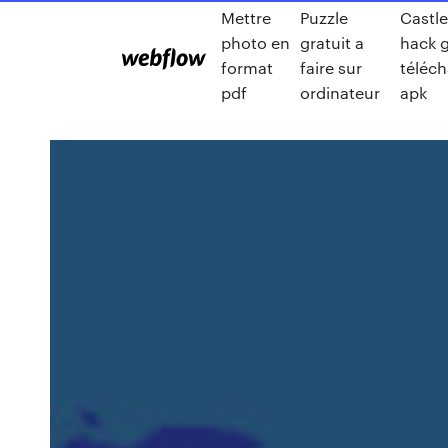
Mettre
Puzzle
Castle
photo en
gratuit a
hack g
format
faire sur
téléch
pdf
ordinateur
apk