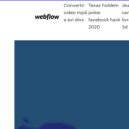
Convertir
Texas holdem
Je
video mp4
poker
ca
a avi divx
facebook hack
liv
2020
3d