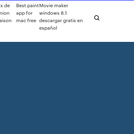
ux de
Best paint
Movie maker
mion
app for
windows 8.1
raison
mac free
descargar gratis en
español