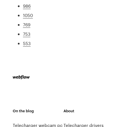
986
1050
769
753
553
On the blog
About
Telecharger webcam pc
Telecharger drivers