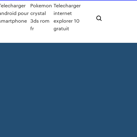
Telecharger
Pokemon
Telecharger
android pour
crystal
internet
smartphone
3ds rom
explorer 10
fr
gratuit