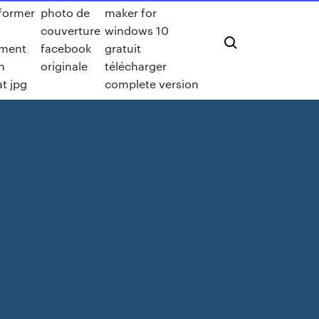
former
photo de
maker for
couverture
windows 10
ment
facebook
gratuit
n
originale
télécharger
t jpg
complete version