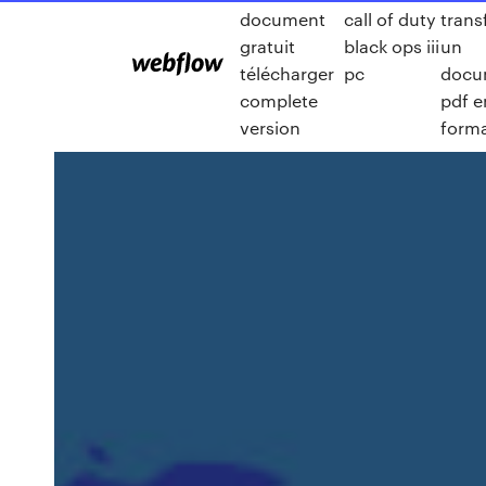
document
call of duty
trans
gratuit
black ops iii
un
télécharger
pc
docu
complete
pdf e
version
forma