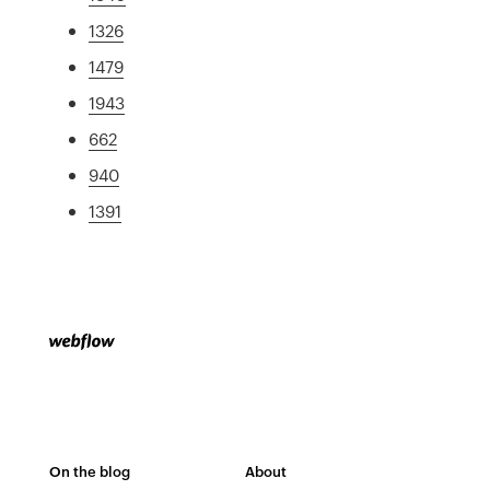
1326
1479
1943
662
940
1391
On the blog
About