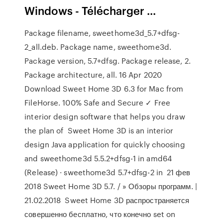
Windows - Télécharger ...
Package filename, sweethome3d_5.7+dfsg-
2_all.deb. Package name, sweethome3d.
Package version, 5.7+dfsg. Package release, 2.
Package architecture, all. 16 Apr 2020
Download Sweet Home 3D 6.3 for Mac from
FileHorse. 100% Safe and Secure ✓ Free
interior design software that helps you draw
the plan of Sweet Home 3D is an interior
design Java application for quickly choosing
and sweethome3d 5.5.2+dfsg-1 in amd64
(Release) · sweethome3d 5.7+dfsg-2 in 21 фев
2018 Sweet Home 3D 5.7. / » Обзоры программ. |
21.02.2018 Sweet Home 3D распространяется
совершенно бесплатно, что конечно set on