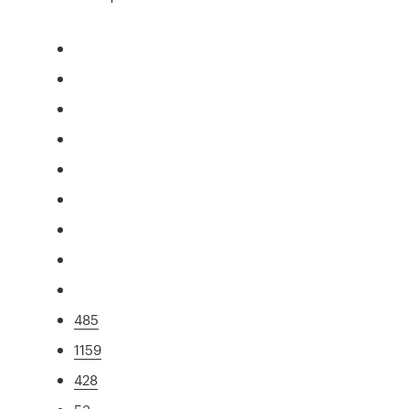
485
1159
428