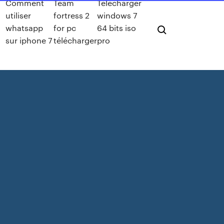
Comment
Team
Télécharger
utiliser
fortress 2
windows 7
g
whatsapp
for pc
64 bits iso
sur iphone 7
télécharger
pro