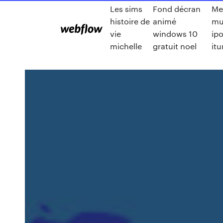
Les sims
Fond décran
Met
histoire de
animé
mu
vie
windows 10
ip
michelle
gratuit noel
it