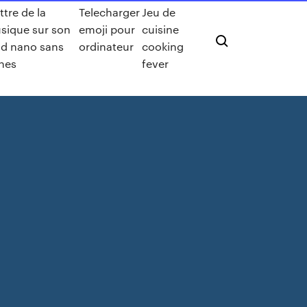
tre de la
Telecharger
Jeu de
sique sur son
emoji pour
cuisine
od nano sans
ordinateur
cooking
unes
fever