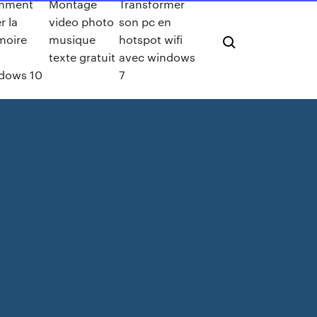
mment
Montage
Transformer
r la
video photo
son pc en
oire
musique
hotspot wifi
texte gratuit
avec windows
dows 10
7