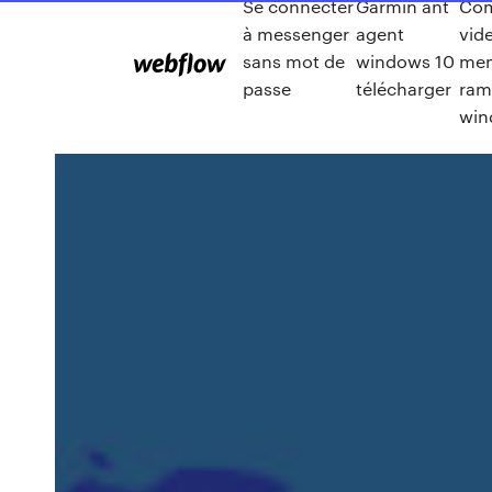
Se connecter
Garmin ant
Co
à messenger
agent
vide
sans mot de
windows 10
mem
passe
télécharger
ram
win