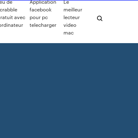
eu de
Application
Le
crabble
facebook
meilleur
ratuit avec
pour pc
lecteur
ordinateur
telecharger
video
mac