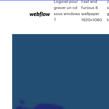
Logiciel pour
Fast and
J
graver un cd
furious 8
s
sous windows
wallpaper
g
7
1920x1080
l