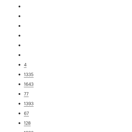
4
1335
1643
77
1393
67
128