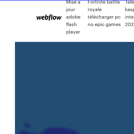
Mise a
Fortnite battle
Tel
jour
royale
kas
adobe
télécharger pc
inte
flash
no epic games
202
player