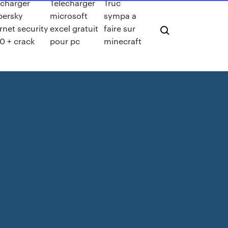
echarger
Telecharger
Truc
persky
microsoft
sympa a
rnet security
excel gratuit
faire sur
0 + crack
pour pc
minecraft