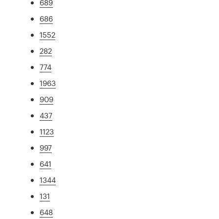
689
686
1552
282
774
1963
909
437
1123
997
641
1344
131
648