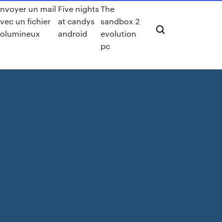
nvoyer un mail
Five nights
The
vec un fichier
at candys
sandbox 2
olumineux
android
evolution
pc