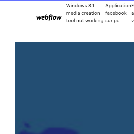
Windows 8.1
Application
E
media creation
facebook
a
tool not working
sur pc
v