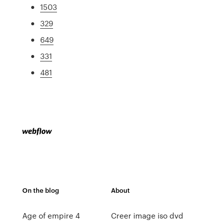
1503
329
649
331
481
On the blog
About
Age of empire 4
Creer image iso dvd